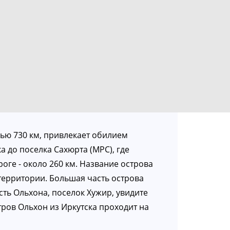
дью 730 км, привлекает обилием
 до поселка Сахюрта (МРС), где
оге - около 260 км. Название острова
и территории. Большая часть острова
сть Ольхона, поселок Хужир, увидите
тров Ольхон из Иркутска проходит на