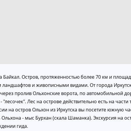
а Байкал. Остров, протяженностью более 70 км и площа
ландшафтов и живописными видами. От города Иркутска
через пролив Ольхонские ворота, по автомобильной дор
- "лесочек". Лес на острове действительно есть на част
ии на остров Ольхон из Иркутска вы посетите южную ча
льхона - мыс Бурхан (скала Шаманка). Экскурсия на ос
ждении гида.