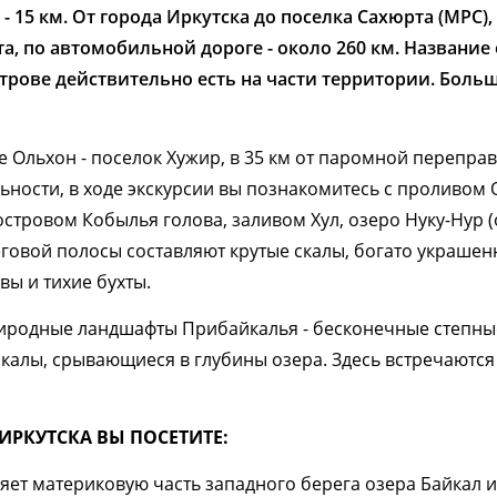
 - 15 км. От города Иркутска до поселка Сахюрта (МРС)
а, по автомобильной дороге - около 260 км. Название
 острове действительно есть на части территории. Бол
Ольхон - поселок Хужир, в 35 км от паромной переправ
ьности, в ходе экскурсии вы познакомитесь с проливом 
островом Кобылья голова, заливом Хул, озеро Нуку-Нур (
говой полосы составляют крутые скалы, богато украше
вы и тихие бухты.
риродные ландшафты Прибайкалья - бесконечные степны
скалы, срывающиеся в глубины озера. Здесь встречаютс
ИРКУТСКА ВЫ ПОСЕТИТЕ:
яет материковую часть западного берега озера Байкал 