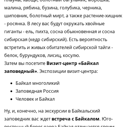
малина, рябина, бузина, голубика, черника,
шиповник, болотный мирт, а также растение-хищник
- росянка. В лесу вас будут окружать хвойные
гиганты - ель, пихта, сосна обыкновенная и сосна
сибирская (кедр сибирский). Есть вероятность
встретить и живых обитателей сибирской тайги -
белок, бурундуков, лисиц, косулю.
Затем вы посетите
Визит-центр «Байкал
заповедный»
. Экспозиции визит-центра:
Байкал многоликий
Заповедная Россия
Человек и Байкал
Ну, и, конечно, на экскурсии в Байкальский
заповедник вас ждет
встреча с Байкалом
. Юго-
восточный берег озера Байкал отличается своим